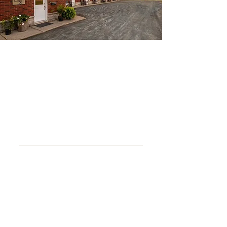
​Motel Exquise
79 route 147 Sud,
Coaticook
(Québec) J1A 2S2
CITQ #018200
​Motel Exquise - Unité rue
Major
​375, rue Major, Coaticook
(Québec) J1A 2S2
CITQ #322683